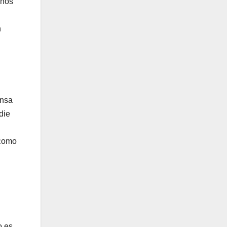
chos
n
ensa
die
 como
o es