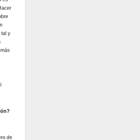
Hacer
obre
ón
tal y
s
a más
l
ión?
ero de