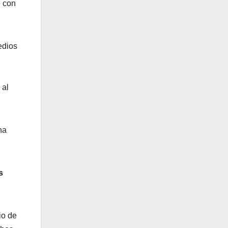
e con
edios
 al
na
s
io de