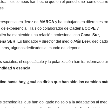
actual, los tiempos han hecho que en el periodismo -como ocurr
es.
orresponsal en Jerez de
MARCA
y ha trabajado en diferentes m
 de experiencia. Ha sido colaborador de
Cadena COPE
y
bién ha mantenido una relación profesional con
Canal Sur
,
ena SER
. Es fundador y director del medio
Más Leer
, dedicado
s libros, algunos dedicados al mundo del deporte.
s sociales, el espectáculo y la polarización han transformado u
undidad y esencia
.
ivo hasta hoy, ¿cuáles dirías que han sido los cambios má
s tecnologías, que han obligado no solo a la adaptación al med