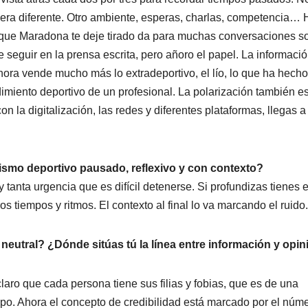
era diferente. Otro ambiente, esperas, charlas, competencia… 
 que Maradona te deje tirado da para muchas conversaciones s
de seguir en la prensa escrita, pero añoro el papel. La informaci
ora vende mucho más lo extradeportivo, el lío, lo que ha hecho 
ndimiento deportivo de un profesional. La polarización también e
n la digitalización, las redes y diferentes plataformas, llegas 
dismo deportivo pausado, reflexivo y con contexto?
anta urgencia que es difícil detenerse. Si profundizas tienes e
s tiempos y ritmos. El contexto al final lo va marcando el ruido.
eutral? ¿Dónde sitúas tú la línea entre información y opin
aro que cada persona tiene sus filias y fobias, que es de una
ipo. Ahora el concepto de credibilidad está marcado por el núm