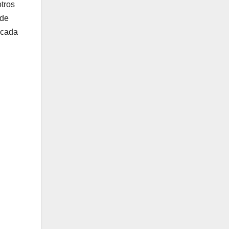
otros
 de
 cada