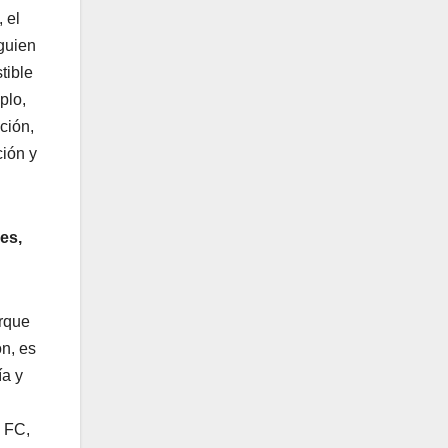
 el
lguien
tible
plo,
ción,
ción y
es,
orque
ón, es
ía y
o FC,