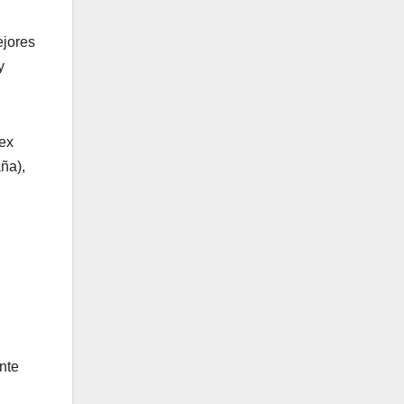
ejores
y
 ex
ña),
ante