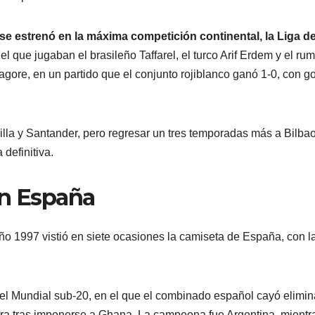
se estrenó en la máxima competición continental, la Liga d
 el que jugaban el brasileño Taffarel, el turco Arif Erdem y el ru
agore, en un partido que el conjunto rojiblanco ganó 1-0, con go
illa y Santander, pero regresar un tres temporadas más a Bilbao
 definitiva.
on España
ño 1997 vistió en siete ocasiones la camiseta de España, con l
 el Mundial sub-20, en el que el combinado español cayó elimi
rcera tras imponerse a Ghana. La campeona fue Argentina, mientr