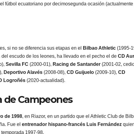
l fútbol ecuatoriano por decimosegunda ocasión (actualmente
s, si no se diferencia sus etapas en el
Bilbao Athletic
(1995-1
del escudo de los leones, ha llevado en el pecho el de
CD Aur
o),
Sevilla FC
(2000-01),
Racing de Santander
(2001-02, cedid
),
Deportivo Alavés
(2008-08),
CD Guijuelo
(2009-10),
CD
D Logroñés
(2020-actualidad).
ga de Campeones
ro de 1998
, en Riazor, en un partido que el Athletic Club de Bil
ña. Fue el
entrenador hispano-francés Luis Fernández
quien
 la temporada 1997-98.