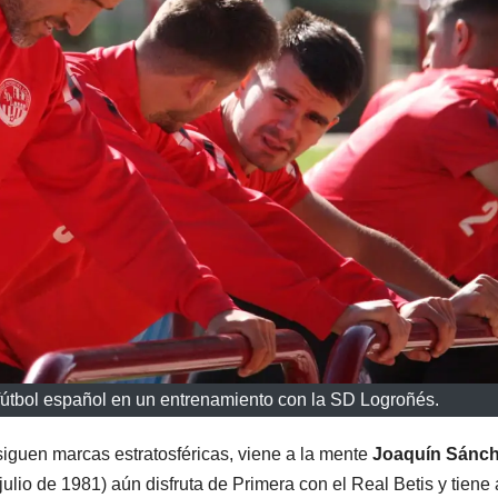
fútbol español en un entrenamiento con la SD Logroñés.
iguen marcas estratosféricas, viene a la mente
Joaquín Sánc
lio de 1981) aún disfruta de Primera con el Real Betis y tiene a