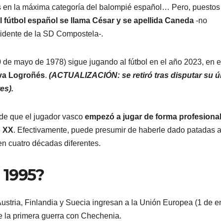
os en la máxima categoría del balompié español… Pero, puestos
l fútbol español se llama César y se apellida Caneda
-no
sidente de la SD Compostela-.
 de mayo de 1978) sigue jugando al fútbol en el año 2023, en e
va Logroñés
.
(ACTUALIZACIÓN: se retiró tras disputar su ú
es).
o de que el jugador vasco
empezó a jugar de forma profesional
o XX
. Efectivamente, puede presumir de haberle dado patadas a
 en cuatro décadas diferentes.
 1995?
Austria, Finlandia y Suecia ingresan a la Unión Europea (1 de e
e la primera guerra con Chechenia.