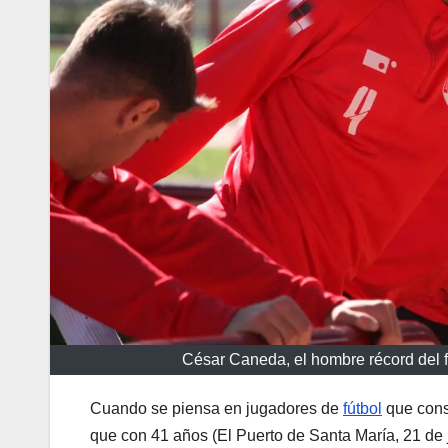
César Caneda, el hombre récord del 
Cuando se piensa en jugadores de
fútbol
que cons
que con 41 años (El Puerto de Santa María, 21 de ju