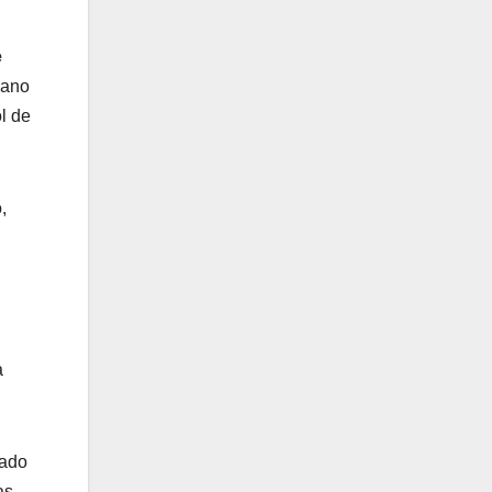
e
mano
l de
,
a
nado
as