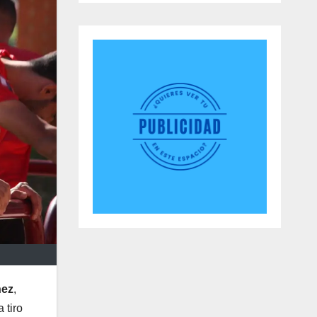
hez
,
 tiro