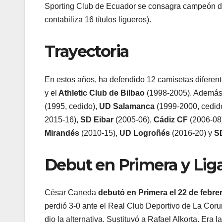
Sporting Club de Ecuador se consagra campeón de
contabiliza 16 títulos ligueros).
Trayectoria
En estos años, ha defendido 12 camisetas diferente
y el
Athletic Club de Bilbao
(1998-2005). Además 
(1995, cedido),
UD Salamanca
(1999-2000, cedid
2015-16),
SD Eibar
(2005-06),
Cádiz CF
(2006-08
Mirandés
(2010-15),
UD Logroñés
(2016-20) y
S
Debut en Primera y Li
César Caneda
debutó en Primera el 22 de febre
perdió 3-0 ante el Real Club Deportivo de La Coru
dio la alternativa. Sustituyó a Rafael Alkorta. Era