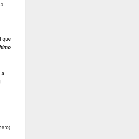
 a
l que
ltimo
 a
l
nero)