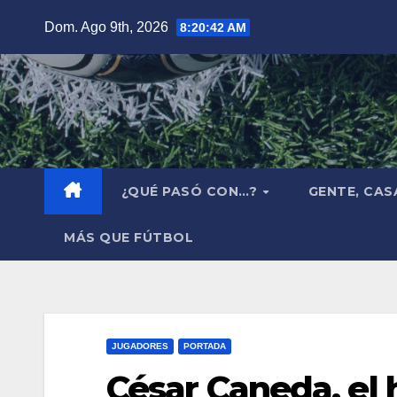
Saltar
Dom. Ago 9th, 2026
8:20:44 AM
al
contenido
¿QUÉ PASÓ CON…?
GENTE, CAS
MÁS QUE FÚTBOL
JUGADORES
PORTADA
César Caneda, el 