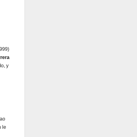
999)
rera
o, y
bao
 le