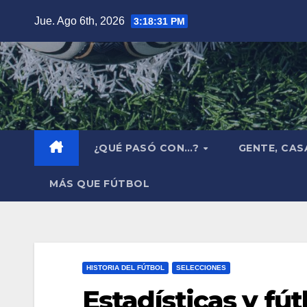
Saltar
Jue. Ago 6th, 2026
3:18:32 PM
al
contenido
¿QUÉ PASÓ CON…?
GENTE, CAS
MÁS QUE FÚTBOL
HISTORIA DEL FÚTBOL
SELECCIONES
Estadísticas y fút