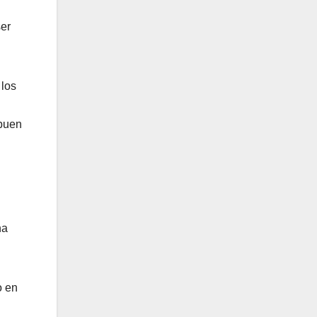
ser
 los
 buen
ha
o en