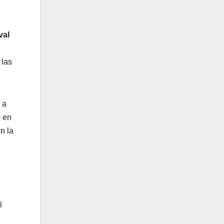
ival
 las
 a
o en
n la
l