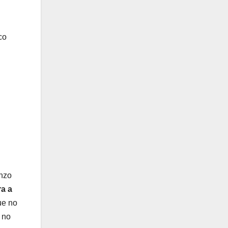
co
enzo
ra a
ue no
 no