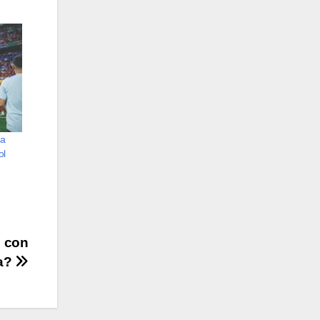
ha
ol
l con
ia?